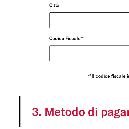
Città
Codice Fiscale**
La tua privacy
**Il codice fiscale 
Cookie strettamente
necessari
Cookie di Analisi
3. Metodo di pag
Cookies di terze parti
Cookie personalizzati