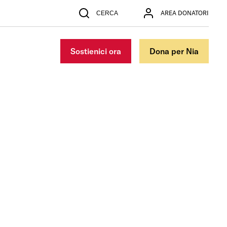
AREA DONATORI
CERCA
Cerca
Sostienici ora
Dona per Nia