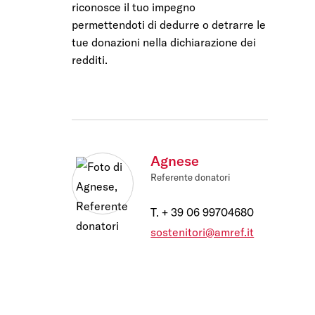
riconosce il tuo impegno
permettendoti di dedurre o detrarre le
tue donazioni nella dichiarazione dei
redditi.
Agnese
Referente donatori
 del funzionamento della
T.
+ 39 06 99704680
re e rendere più
iorare i nostri servizi e
sostenitori@amref.it
mostrare pubblicità che
p di terzi. Qui sono
à possibile attivarli e/o
tamente necessari per il
 fatto che il blocco di