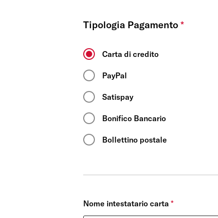
dati_utente
Tipologia Pagamento
*
personalizzazioni_mark
Carta di credito
PayPal
Satispay
Conferma le mie scelt
Bonifico Bancario
Bollettino postale
Nome intestatario carta
*