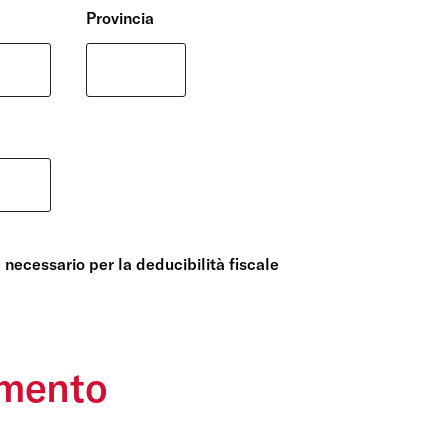
Provincia
Centro preferenze sulla privacy
è necessario per la deducibilità fiscale
I cookie e altre tecnologie simili sono una parte fondamentale
nostra Piattaforma. L’obiettivo principale dei cookie è migliora
efficiente l’esperienza di navigazione, nonché consentirci di migl
la Piattaforma stessa. Inoltre, i cookie vengono utilizzati per 
risulti interessante per l’utente quando visita i siti Web e le ap
amento
disponibili tutte le informazioni sui cookie che utilizziamo e sar
disattivarli secondo le proprie preferenze, salvo i Cookie stret
funzionamento della Piattaforma. È importante tenere conto del