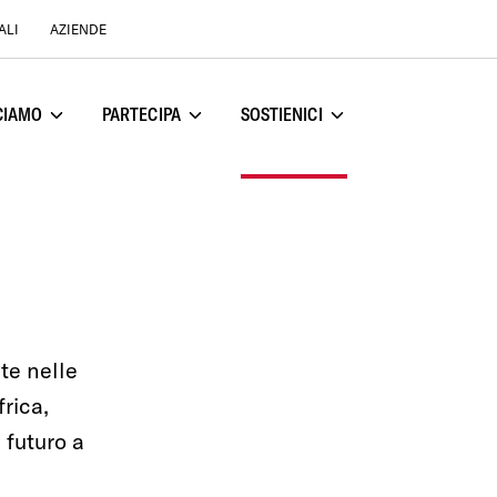
ALI
AZIENDE
CIAMO
PARTECIPA
SOSTIENICI
u
Apri sottomenu
Apri sottomenu
Apri sottomenu
te nelle
frica,
 futuro a