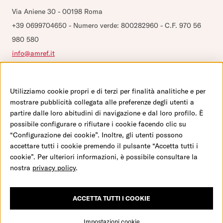
Via Aniene 30 - 00198 Roma
Domande frequenti
+39 0699704650 - Numero verde: 800282960 - C.F. 970 56
Configurazione Cookies
980 580
info@amref.it
Utilizziamo cookie propri e di terzi per finalità analitiche e per
©2026 Amref Health Africa - C.F. 970 56 980 580 - P.IVA 0547 117 1008 - C/C P 350
mostrare pubblicità collegata alle preferenze degli utenti a
23 001 - IBAN IT19 H01030 03202 000001007932
partire dalle loro abitudini di navigazione e dal loro profilo. È
possibile configurare o rifiutare i cookie facendo clic su
“Configurazione dei cookie”. Inoltre, gli utenti possono
accettare tutti i cookie premendo il pulsante “Accetta tutti i
Facebook
Twitter
Youtube
Instagram
LinkedIn
cookie”. Per ulteriori informazioni, è possibile consultare la
nostra
privacy policy
.
Credits
ACCETTA TUTTI I COOKIE
CONSENTI TUTTI
Impostazioni cookie