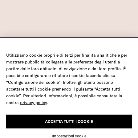
Via Aniene 30 - 00198 Roma
Domande frequenti
+39 0699704650 - Numero verde: 800282960 - C.F. 970 56
Configurazione Cookies
980 580
info@amref.it
Utilizziamo cookie propri e di terzi per finalità analitiche e per
©2026 Amref Health Africa - C.F. 970 56 980 580 - P.IVA 0547 117 1008 - C/C P 350
mostrare pubblicità collegata alle preferenze degli utenti a
23 001 - IBAN IT19 H01030 03202 000001007932
partire dalle loro abitudini di navigazione e dal loro profilo. È
possibile configurare o rifiutare i cookie facendo clic su
“Configurazione dei cookie”. Inoltre, gli utenti possono
Salva una mamma e il suo bambino
accettare tutti i cookie premendo il pulsante “Accetta tutti i
Facebook
Twitter
Youtube
Instagram
LinkedIn
cookie”. Per ulteriori informazioni, è possibile consultare la
nostra
privacy policy
.
Milioni di donne, come Nia, in Africa partoriscono
Credits
completamente sole, rischiando emorragie, infezioni e la morte,
anche dei loro bambini.
ACCETTA TUTTI I COOKIE
CONSENTI TUTTI
Impostazioni cookie