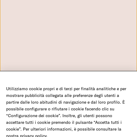
Grandi Donazioni
Aziende e Fondazioni
Privacy Policy
Donazione in Memoria
Lavora con noi
Cookie Policy
Benefici Fiscali
Via Aniene 30 - 00198 Roma
Domande frequenti
+39 0699704650 - Numero verde: 800282960 - C.F. 970 56
Configurazione Cookies
980 580
info@amref.it
Utilizziamo cookie propri e di terzi per finalità analitiche e per
©2026 Amref Health Africa - C.F. 970 56 980 580 - P.IVA 0547 117 1008 - C/C P 350
mostrare pubblicità collegata alle preferenze degli utenti a
23 001 - IBAN IT19 H01030 03202 000001007932
partire dalle loro abitudini di navigazione e dal loro profilo. È
possibile configurare o rifiutare i cookie facendo clic su
“Configurazione dei cookie”. Inoltre, gli utenti possono
Salva una mamma e il suo bambino
accettare tutti i cookie premendo il pulsante “Accetta tutti i
Facebook
Twitter
Youtube
Instagram
LinkedIn
cookie”. Per ulteriori informazioni, è possibile consultare la
nostra
privacy policy
.