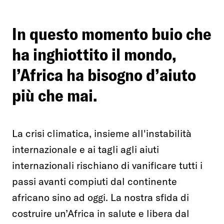
funzionamento della Piattaforma. È importante tenere conto
del fatto che il blocco di alcuni cookie può condizionare
News e Press
l’esperienza sulla Piattaforma e il suo funzionamento.
In questo momento buio che
Premendo “Conferma le impostazioni”, la selezione relativa ai
Regali solidali
cookie effettuata verrà salvata. Se non è stata selezionata
ha inghiottito il mondo,
alcuna opzione, premere questo pulsante equivarrà a rifiutare
Aziende
l’Africa ha bisogno d’aiuto
tutti i cookie. Per ulteriori informazioni, è possibile consultare
la nostra
cookies policy
.
più che mai.
Facebook
Twitter
Youtube
Instagram
LinkedIn
Cookie strettamente necessari
La crisi climatica, insieme all'instabilità
Cookie di Analisi
internazionale e ai tagli agli aiuti
Cookies di terze parti
internazionali rischiano di vanificare tutti i
Cookie personalizzati
passi avanti compiuti dal continente
africano sino ad oggi. La nostra sfida di
dati_utente
costruire un’Africa in salute e libera dal
personalizzazioni_marketing