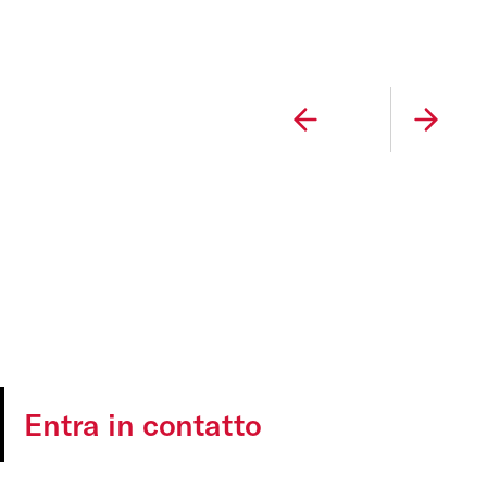
Slide Precedente
Slide Su
Entra in contatto