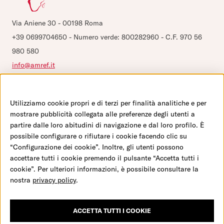
Benefici Fiscali
Via Aniene 30 - 00198 Roma
Domande frequenti
+39 0699704650 - Numero verde: 800282960 - C.F. 970 56
Configurazione Cookies
980 580
info@amref.it
Utilizziamo cookie propri e di terzi per finalità analitiche e per
©2026 Amref Health Africa - C.F. 970 56 980 580 - P.IVA 0547 117 1008 - C/C P 350
mostrare pubblicità collegata alle preferenze degli utenti a
23 001 - IBAN IT19 H01030 03202 000001007932
partire dalle loro abitudini di navigazione e dal loro profilo. È
possibile configurare o rifiutare i cookie facendo clic su
“Configurazione dei cookie”. Inoltre, gli utenti possono
Salva una mamma e il suo bambino
accettare tutti i cookie premendo il pulsante “Accetta tutti i
Facebook
Twitter
Youtube
Instagram
LinkedIn
cookie”. Per ulteriori informazioni, è possibile consultare la
nostra
privacy policy
.
Milioni di donne, come Nia, in Africa partoriscono
Credits
completamente sole, rischiando emorragie, infezioni e la morte,
anche dei loro bambini.
ACCETTA TUTTI I COOKIE