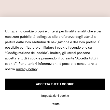
Configurazione Cookies
980 580
info@amref.it
Utilizziamo cookie propri e di terzi per finalità analitiche e per
©2026 Amref Health Africa - C.F. 970 56 980 580 - P.IVA 0547 117 1008 - C/C P 350
mostrare pubblicità collegata alle preferenze degli utenti a
23 001 - IBAN IT19 H01030 03202 000001007932
partire dalle loro abitudini di navigazione e dal loro profilo. È
possibile configurare o rifiutare i cookie facendo clic su
“Configurazione dei cookie”. Inoltre, gli utenti possono
Salva una mamma e il suo bambino
accettare tutti i cookie premendo il pulsante “Accetta tutti i
Facebook
Twitter
Youtube
Instagram
LinkedIn
cookie”. Per ulteriori informazioni, è possibile consultare la
nostra
privacy policy
.
Milioni di donne, come Nia, in Africa partoriscono
Credits
completamente sole, rischiando emorragie, infezioni e la morte,
anche dei loro bambini.
ACCETTA TUTTI I COOKIE
CONSENTI TUTTI
Impostazioni cookie
Dona ora
Rifiuta
Sostienici ora
Dona per Nia
Conferma le mie scelte