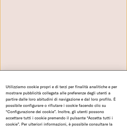
Contatti
Grandi Donazioni
Aziende e Fondazioni
Privacy Policy
Donazione in Memoria
Lavora con noi
Cookie Policy
Benefici Fiscali
Via Aniene 30 - 00198 Roma
Domande frequenti
+39 0699704650 - Numero verde: 800282960 - C.F. 970 56
Configurazione Cookies
980 580
info@amref.it
Utilizziamo cookie propri e di terzi per finalità analitiche e per
©2026 Amref Health Africa - C.F. 970 56 980 580 - P.IVA 0547 117 1008 - C/C P 350
mostrare pubblicità collegata alle preferenze degli utenti a
23 001 - IBAN IT19 H01030 03202 000001007932
partire dalle loro abitudini di navigazione e dal loro profilo. È
possibile configurare o rifiutare i cookie facendo clic su
“Configurazione dei cookie”. Inoltre, gli utenti possono
Salva una mamma e il suo bambino
accettare tutti i cookie premendo il pulsante “Accetta tutti i
Facebook
Twitter
Youtube
Instagram
LinkedIn
cookie”. Per ulteriori informazioni, è possibile consultare la