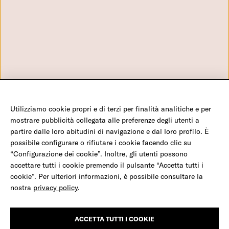
Benefici Fiscali
Via Aniene 30 - 00198 Roma
Domande frequenti
+39 0699704650 - Numero verde: 800282960 - C.F. 970 56
Configurazione Cookies
980 580
info@amref.it
Utilizziamo cookie propri e di terzi per finalità analitiche e per
©2026 Amref Health Africa - C.F. 970 56 980 580 - P.IVA 0547 117 1008 - C/C P 350
mostrare pubblicità collegata alle preferenze degli utenti a
23 001 - IBAN IT19 H01030 03202 000001007932
partire dalle loro abitudini di navigazione e dal loro profilo. È
possibile configurare o rifiutare i cookie facendo clic su
“Configurazione dei cookie”. Inoltre, gli utenti possono
Salva una mamma e il suo bambino
accettare tutti i cookie premendo il pulsante “Accetta tutti i
Facebook
Twitter
Youtube
Instagram
LinkedIn
cookie”. Per ulteriori informazioni, è possibile consultare la
nostra
privacy policy
.
Milioni di donne, come Nia, in Africa partoriscono
Credits
completamente sole, rischiando emorragie, infezioni e la morte,
anche dei loro bambini.
ACCETTA TUTTI I COOKIE