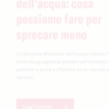
dell’acqua: cosa
possiamo fare per
sprecare meno
La Giornata Mondiale dell’Acqua riporta l
sulle disuguaglianze globali nell’accesso 
potabile e porta a riflettere su un uso più 
sprechi.
Leggi l’articolo