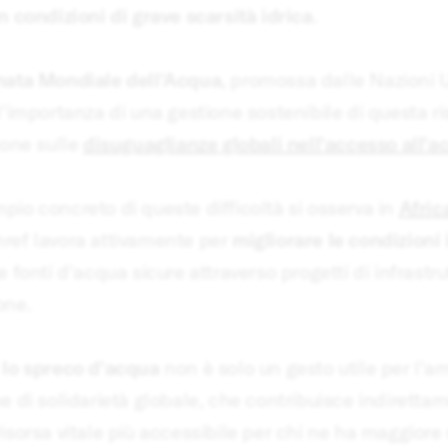
n condizioni di grave scarsità idrica
.
nata Mondiale dell'Acqua
, promossa dalle Nazioni U
l'importanza di una gestione sostenibile di questa r
ione sulle
disuguaglianze globali nell'accesso all'a
io concreto di queste difficoltà si osserva in
Afric
ref lavora attivamente per
migliorare le condizioni 
e fonti d'acqua sicure attraverso progetti di infrastr
one.
 lo spreco d'acqua
non è solo un gesto utile per l'
e di solidarietà globale, che contribuisce indiretta
isorsa vitale più accessibile per chi ne ha maggiore