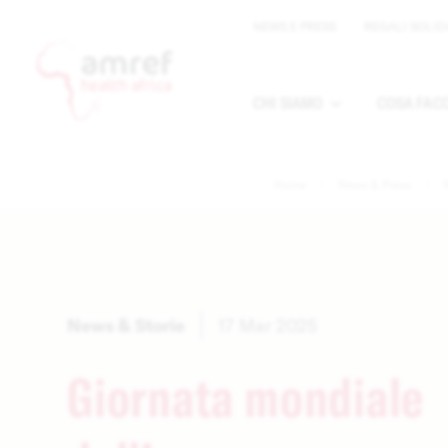
NEWS E PRESS
REGALI SOLID
CHI SIAMO
COSA FAC
Apri sottomen
Home
News & Press
News & Storie
17 Mar 2025
Giornata mondiale