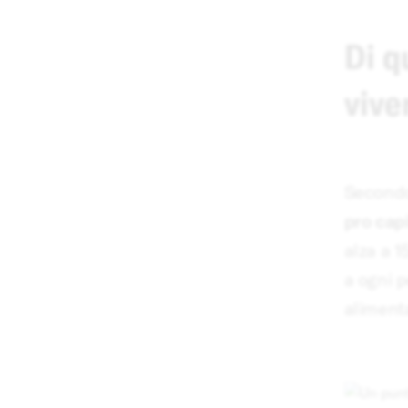
Di q
vive
Secondo
pro capi
alza a 1
a ogni p
alimenta