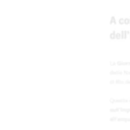
A co
dell
La
Gior
dalle Na
di Rio d
Questa 
sull'imp
all'acq