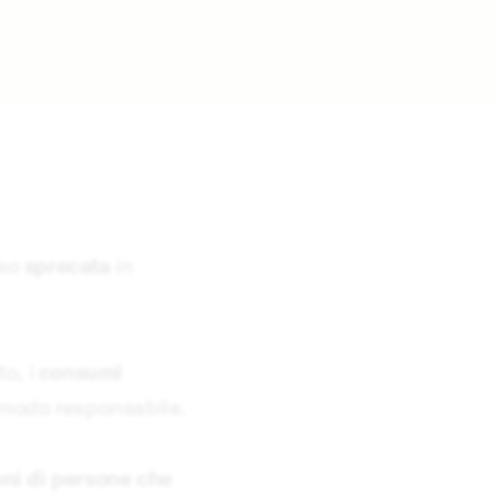
sso
sprecata
in
to, i
consumi
 modo responsabile.
oni di persone che