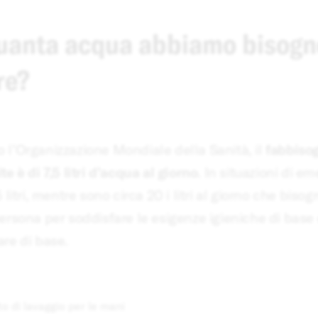
uanta acqua abbiamo bisogn
re?
 l’Organizzazione Mondiale della Sanità, il
fabbiso
te è di 7,5 litri d’acqua al giorno
. In situazioni di em
5 litri, mentre sono circa 20 i litri al giorno che bis
ersona per soddisfare le esigenze igieniche di base 
re di base.