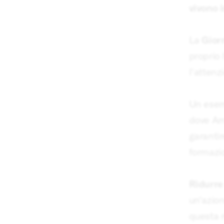
vivono i
La
Gior
proprio 
l'attenz
Un esemp
dove Am
garantir
formazi
Ridurre
un'azion
questa r