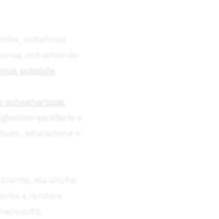
nite, sottolinea
isorsa, richiamando
cqua potabile
.
a subsahariana
,
igienico-sanitari
e e
utture, educazione e
ambiente, ma anche
mente a rendere
 necessità.