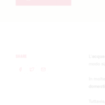
SHARE
L'
acqua
modo sig
e-mail
facebook
twitter
In molte
domestic
Tuttavi