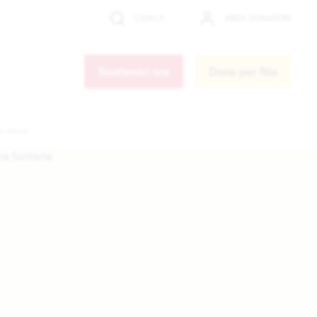
AREA DONATORI
CERCA
Cerca
Sostienici ora
Dona per Nia
re meno