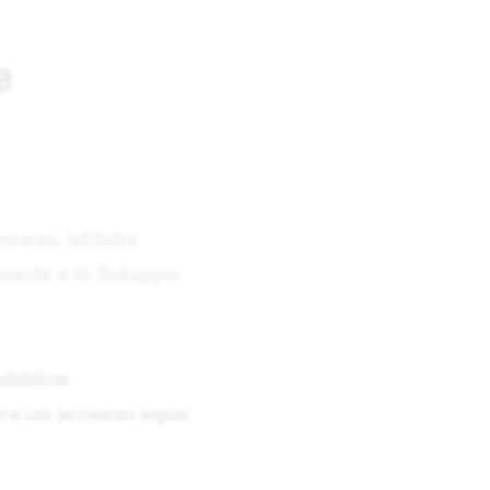
e
marzo, istituita
iente e lo Sviluppo
pubblica
tire un accesso equo