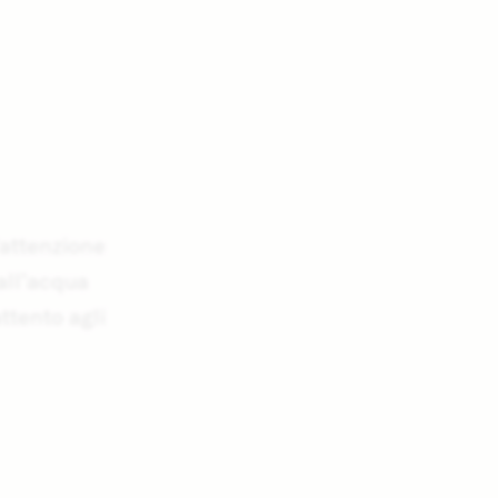
’attenzione
all’acqua
attento agli