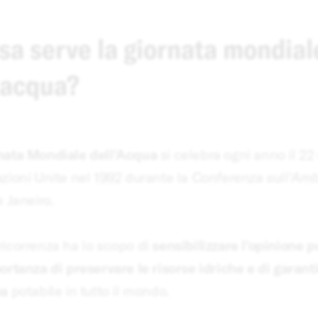
sa serve la giornata mondial
’acqua?
nata Mondiale dell'Acqua
si celebra ogni anno il 22 
zioni Unite nel 1992 durante la
Conferenza sull'Amb
e Janeiro.
ricorrenza ha lo scopo di
sensibilizzare l'opinione 
ortanza di preservare le risorse idriche e di garan
ua
potabile in tutto il mondo.