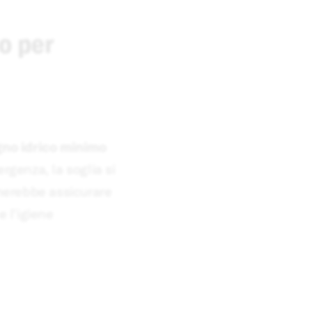
o per
gno idrico minimo
ergenza, la soglia si
ognerebbe assicurare
e l'igiene