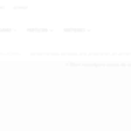
ALI
AZIENDE
CIAMO
PARTECIPA
SOSTIENICI
u
Apri sottomenu
Apri sottomenu
Apri sottomenu
News & Storie
Giornata mondiale dell’acqua: cosa possiamo fare per spreca