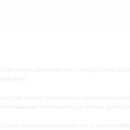
è una risorsa essenziale che, purtroppo, viene spe
nificativo.
 parti del mondo, soprattutto nei paesi ad alto reddi
i e industriali
sono elevati e non sempre gestiti in
a, questa abbondanza contrasta con la realtà di
mili