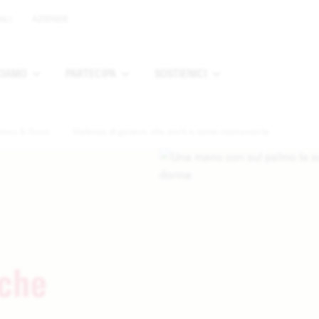
ALI
AZIENDE
CIAMO
PARTECIPA
SOSTIENICI
u
Apri sottomenu
Apri sottomenu
Apri sottomenu
News & Storie
Violenza di genere: che cos'è e come riconoscerla
 che