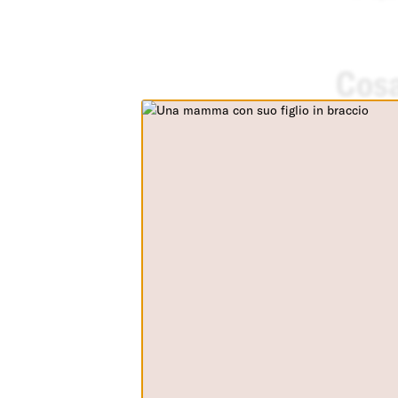
Cosa
La
viol
esercita
La tua privacy
Questa v
colpisc
Cookie strettamente
necessari
di quals
Cookie di Analisi
È una d
Cookies di terze parti
signific