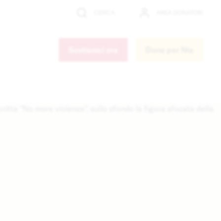
AREA DONATORI
CERCA
Cerca
Sostienici ora
Dona per Nia