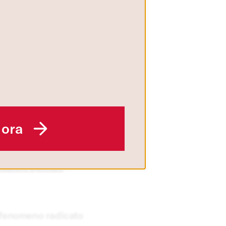
 fatto che il blocco di
e il suo funzionamento.
cookie effettuata verrà
uesto pulsante equivarrà
 consultare la nostra
suale, psicologica
 ora
CONSENTI TUTTI
i, abusi sessuali,
azioni genitali
fenomeno radicato