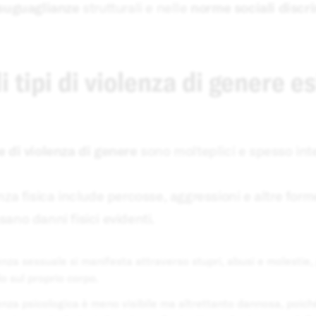
suguaglianze
strutturali e nelle
norme sociali discr
i tipi di violenza di genere e
 di violenza di genere
sono molteplici e spesso in
nza fisica include percosse, aggressioni e altre for
ano danni fisici evidenti.
enza sessuale si manifesta attraverso stupri, abusi e molestie, 
lo sul proprio corpo.
enza psicologica è meno visibile ma altrettanto dannosa, poi