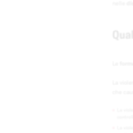
nelle
di
Qual
Le
forme
La viole
che caus
La viol
control
La viol