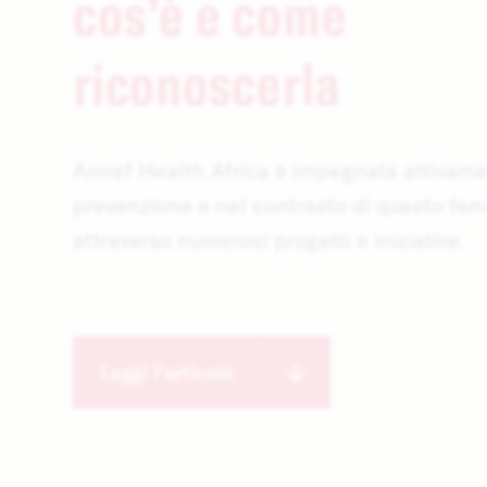
cos’è e come
riconoscerla
Amref Health Africa è impegnata attivame
prevenzione e nel contrasto di questo f
attraverso numerosi progetti e iniziative.
Leggi l’articolo