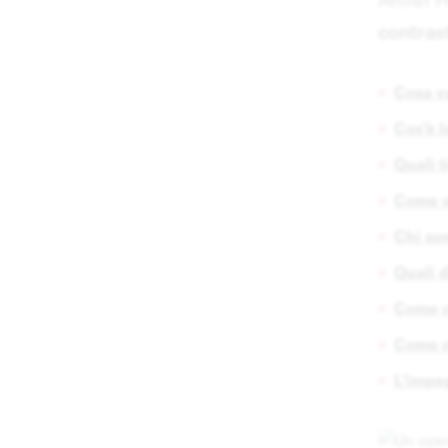
contras
Cosa vu
Cos'è l
Quali t
Come si
Chi son
Quali d
Come c
Come c
L'impe