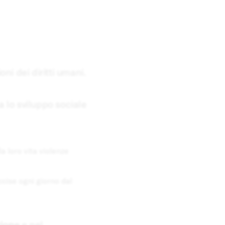
ni dei diritti umani.
 lo sviluppo sociale
a loro vita violenze
cise ogni giorno dal
ione
e nel