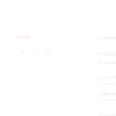
SHARE
La
viol
Una real
e-mail
facebook
twitter
ed econ
Circa
7
fisiche
Solo ne
proprio
Amref H