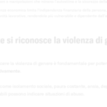
ioni e manipolazioni che minano l'autostima e la sicurezza della
enza economica limita l'indipendenza finanziaria della persona, 
nità lavorative, rendendola più vulnerabile e dipendente dall'
 si riconosce la violenza di
cere la violenza di genere è fondamentale per pote
tivamente
.
come isolamento sociale, paura costante, ansia, dep
bili possono indicare situazioni di abuso.