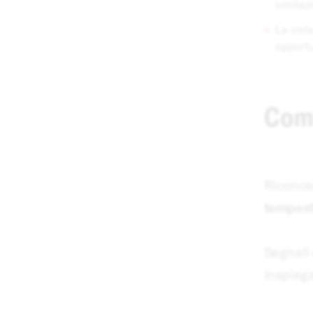
umiliaz
La viol
opportu
Come
Riconos
tempes
Segnali 
inspiega