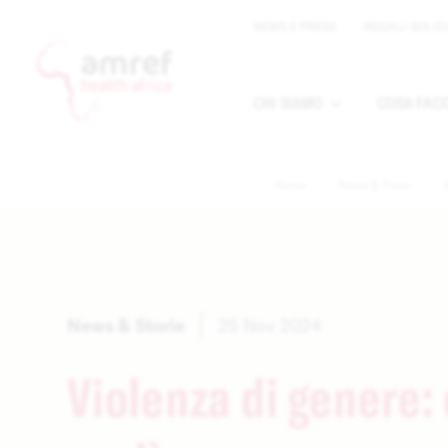
NEWS E PRESS
REGALI SOLID
CHI SIAMO
COSA FAC
Apri sottomen
Home
News & Press
News & Storie
25 Nov 2024
Violenza di genere: