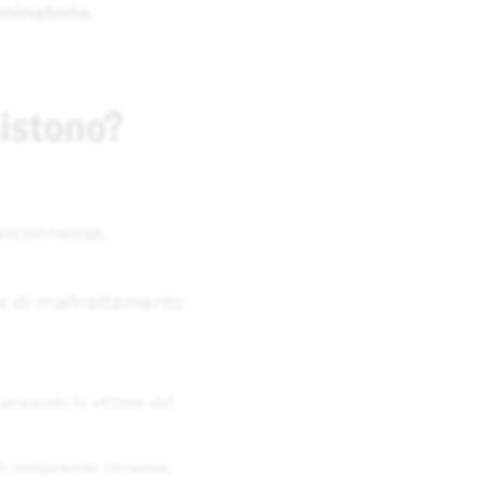
iminatorie
.
sistono?
terconnesse.
me di maltrattamento
privando le vittime del
ché comprende minacce,