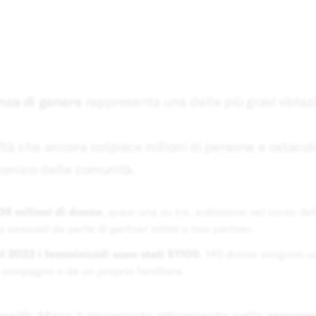
enza di genere
rappresenta una delle più gravi violazio
tà che ancora colpisce milioni di persone e ostacola
omico delle comunità.
36 milioni di donne
, quasi una su tre, subiscono nel corso dell
 o sessuali da parte di partner intimi o non partner.
l 2023 i femminicidi sono stati 51100
, 140 donne vengono uc
 compagno o da un proprio familiare.
ealth Africa è impegnata attivamente nella
prevenz