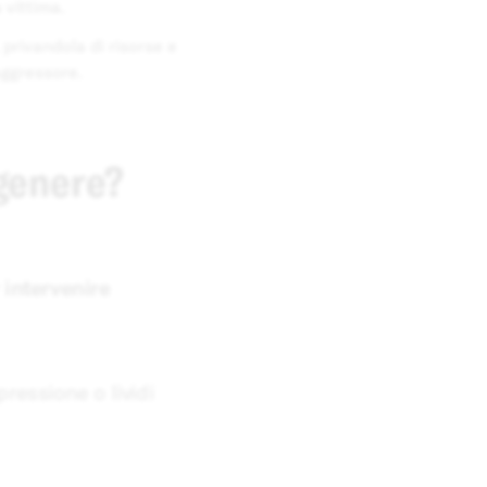
 vittima.
privandola di risorse e
aggressore.
 genere?
r
intervenire
ressione o lividi