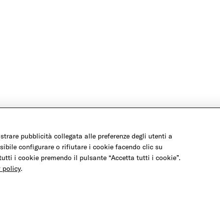
ostrare pubblicità collegata alle preferenze degli utenti a
sibile configurare o rifiutare i cookie facendo clic su
tutti i cookie premendo il pulsante “Accetta tutti i cookie”.
 policy
.