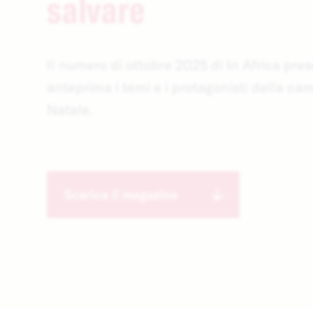
salvare
Il numero di ottobre 2025 di In Africa pres
anteprima i temi e i protagonisti della ca
Natale.
Scarica il magazine