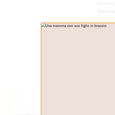
Da non p
difender
Sca
La tua privacy
Cookie strettamente
necessari
Cookie di Analisi
Cookies di terze parti
News & Pres
Cookie personalizzati