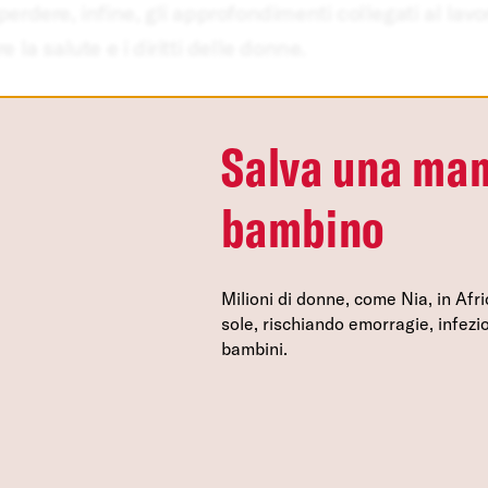
erdere, infine, gli approfondimenti collegati al lavo
e la salute e i diritti delle donne.
rica il magazine
Salva una mam
Centro preferenze sulla privacy
bambino
Milioni di donne, come Nia, in Af
I cookie e altre tecnologie simili sono una parte fondamentale
sole, rischiando emorragie, infezio
nostra Piattaforma. L’obiettivo principale dei cookie è migliora
bambini.
efficiente l’esperienza di navigazione, nonché consentirci di migl
la Piattaforma stessa. Inoltre, i cookie vengono utilizzati per 
risulti interessante per l’utente quando visita i siti Web e le ap
disponibili tutte le informazioni sui cookie che utilizziamo e sar
disattivarli secondo le proprie preferenze, salvo i Cookie stret
s
funzionamento della Piattaforma. È importante tenere conto del