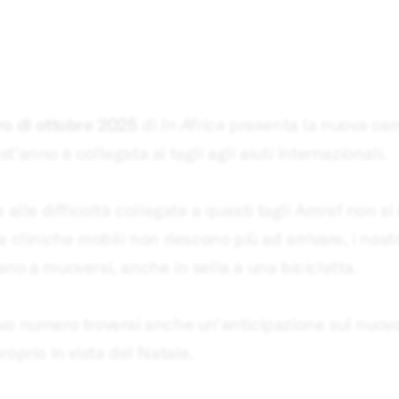
o di ottobre 2025
di
In Africa
presenta la nuova ca
t'anno è collegata ai tagli agli aiuti internazionali.
e alle difficoltà collegate a questi tagli Amref non si
e cliniche mobili non riescono più ad arrivare, i nostr
no a muoversi, anche in sella a una bicicletta.
vo numero troverai anche un'anticipazione sul nuov
roprio in vista del Natale.