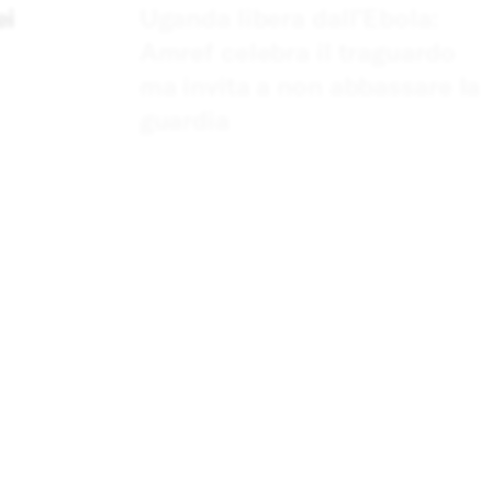
ei
Uganda libera dall’Ebola:
Amref celebra il traguardo
ma invita a non abbassare la
guardia