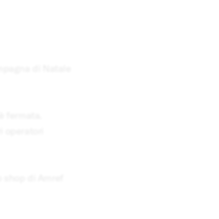
mpagna di Natale
 è fermata.
i operatori
o shop di Amref