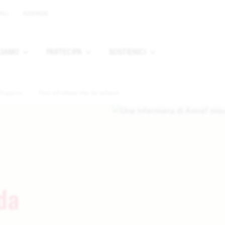
ALI
AZIENDE
CIAMO
PARTECIPA
SOSTIENICI
u
Apri sottomenu
Apri sottomenu
Apri sottomenu
Magazine
Fino all'ultima vita da salvare
 da