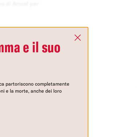
ro di Amref per
ma e il suo
rica partoriscono completamente
 del funzionamento della
ni e la morte, anche dei loro
re e rendere più
iorare i nostri servizi e
mostrare pubblicità che
p di terzi. Qui sono
à possibile attivarli e/o
tamente necessari per il
 fatto che il blocco di
Slide Precedente
Slide Successiva
1
/
5