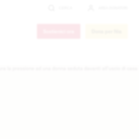
AREA DONATORI
CERCA
Cerca
Sostienici ora
Dona per Nia