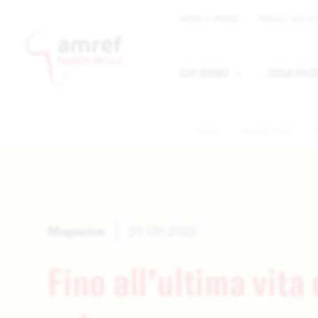
NEWS E PRESS
REGALI SOLID
CHI SIAMO
COSA FAC
Apri sottomen
Home
News & Press
Magazine
20 Ott 2025
Fino all’ultima vita