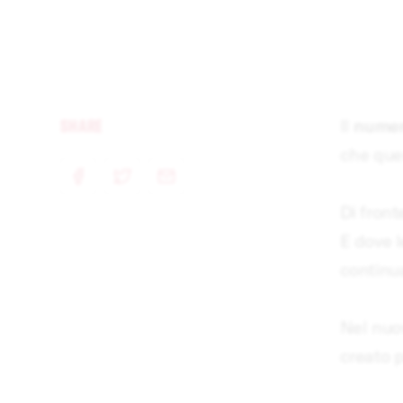
SHARE
Il
numer
che ques
e-mail
facebook
twitter
Di front
E dove l
continua
Nel nuo
creato p