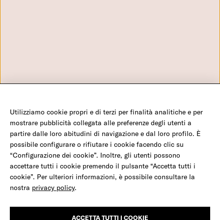
Cookie Policy
Benefici Fiscali
Via Aniene 30 - 00198 Roma
Domande frequenti
+39 0699704650 - Numero verde: 800282960 - C.F. 970 56
Configurazione Cookies
980 580
info@amref.it
Utilizziamo cookie propri e di terzi per finalità analitiche e per
©2026 Amref Health Africa - C.F. 970 56 980 580 - P.IVA 0547 117 1008 - C/C P 350
mostrare pubblicità collegata alle preferenze degli utenti a
23 001 - IBAN IT19 H01030 03202 000001007932
partire dalle loro abitudini di navigazione e dal loro profilo. È
possibile configurare o rifiutare i cookie facendo clic su
“Configurazione dei cookie”. Inoltre, gli utenti possono
Salva una mamma e il suo bambino
accettare tutti i cookie premendo il pulsante “Accetta tutti i
Facebook
Twitter
Youtube
Instagram
LinkedIn
cookie”. Per ulteriori informazioni, è possibile consultare la
nostra
privacy policy
.
Milioni di donne, come Nia, in Africa partoriscono
Credits
completamente sole, rischiando emorragie, infezioni e la morte,
anche dei loro bambini.
ACCETTA TUTTI I COOKIE